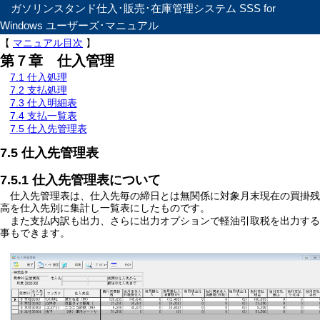
ガソリンスタンド仕入･販売･在庫管理システム SSS for
Windows ユーザーズ･マニュアル
【
マニュアル目次
】
第７章 仕入管理
7.1 仕入処理
7.2 支払処理
7.3 仕入明細表
7.4 支払一覧表
7.5 仕入先管理表
7.5 仕入先管理表
7.5.1 仕入先管理表について
仕入先管理表は、仕入先毎の締日とは無関係に対象月末現在の買掛残
高を仕入先別に集計し一覧表にしたものです。
また支払内訳も出力、さらに出力オプションで軽油引取税を出力する
事もできます。