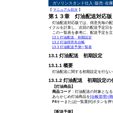
ガソリンスタンド仕入･販売･在庫管理
【
マニュアル目次
】
第１３章 灯油配送対応版
灯油配送対応版では、得意先毎の配
イクルを計算し、次回の配送予定日を
この一覧表を参考に、配送予定を立
13.1 灯油配送 初期設定
13.2 灯油得意先台帳
13.3 灯油配送予測一覧表
13.1 灯油配送 初期設定
13.1.1 概要
灯油配送に関する初期設定を行ない
13.1.2 灯油配送 初期設定
【灯油商品】
商品コード
：灯油配送の対象となる
あらかじめ灯油商品を
[台帳管理]-[
F4
キーまたは[一覧選択]ボタンを
【配送予測】