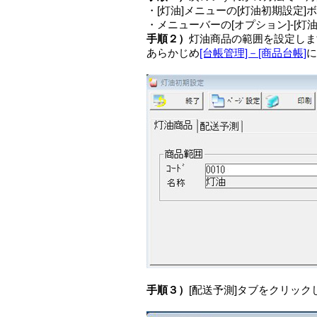
・[灯油]メニューの[灯油初期設定
・メニューバーの[オプション]-[灯
手順２）
灯油商品の範囲を設定しま
あらかじめ
[台帳管理]－[商品台帳]
手順３）
[配送予測]タブをクリック