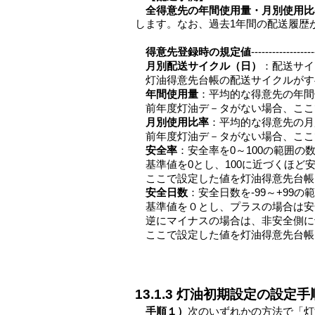
全得意先の年間使用量・月別使用比
します。なお、過去1年間の配送履歴
得意先登録時の規定値
----------------
月別配送サイクル（日）
：配送サイ
灯油得意先台帳の配送サイクルがす
年間使用量
：平均的な得意先の年間使
前年度灯油デ－タがない場合、ここ
月別使用比率
：平均的な得意先の月
前年度灯油デ－タがない場合、ここ
安全率
：安全率を0～100の範囲の
基準値を0とし、100に近づくほ
ここで設定した値を灯油得意先台帳
安全日数
：安全日数を-99～+99
基準値を０とし、プラスの場合は安
逆にマイナスの場合は、非安全側に
ここで設定した値を灯油得意先台帳
13.1.3 灯油初期設定の設定手
手順１）
次のいずれかの方法で「灯