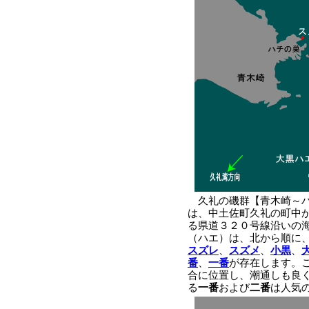
久礼の磯群【青木崎～
は、中土佐町久礼の町中
る県道３２０号線沿いの
（ハエ）は、北から順に
スズレ
、
スズメ
、
小黒
、
番
、
一番
が存在します。
合に位置し、潮通しも良
る
一番
および
二番
は人気