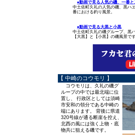
●動画で見る人気の磯、一番と
中土佐町久礼の人気の磯、黒ハ
番における釣り風景。
●動画で見る大黒と小黒
中土佐町久礼の磯グループ、黒
【大黒】と【小黒】の磯風景で
【 中崎のコウモリ 】
コウモリは、久礼の磯グ
ループの中では最北端に位
置し、 行政区としては須崎
市安和の領分である中崎の
端にあります。 背後に県道
320号線が通る断崖を控え、
北西の風には強く上物・底
物共に狙える磯です。