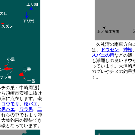
久礼湾の南東方向
は、
ドウセン
、
沖松
スバエの岡
などの磯
も潮通しの良い
ドウ
っています。大津崎
のグレやチヌの釣果
す。
ハチの巣～中崎周辺】
から須崎市安和に抜け
海岸に点在します。磯
、
コウモリ
、
松バエ
、
大黒ハエ
、
ワラ黒
、
二
これらの中でもより沖
く大物釣果の期待でき
の磯となっています。