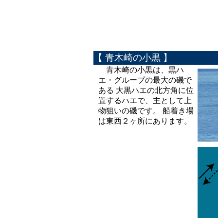
【 青木崎の小黒 】
青木崎の小黒は、黒ハ
エ・グループの最大の磯で
ある 大黒ハエの北方角に位
置するハエで、主として上
物狙いの磯です。 船着き場
は東西２ヶ所にあります。