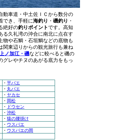
自動車道・中土佐ＩＣから数分の
着でき、手軽に
海釣り
・
磯釣り
・
る絶好の
釣りポイント
です。高知
ある久礼湾の沖合に南北に点在す
上物や石鯛・石垣鯛などの底物も
は関東辺りからの観光旅行も兼ね
上ノ加江・磯
などに較べると磯の
のグレやチヌのあがる底力をもっ
・
平バエ
・
丸バエ
・
ヤカセ
・
岡松
・
ドウセン
・
沖松
・
猿の腰掛け
・
ウスバエ
・
ウスバエの岡