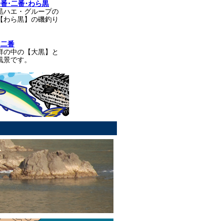
番･二番･わら黒
黒ハエ・グループの
【わら黒】の磯釣り
･二番
群の中の【大黒】と
風景です。