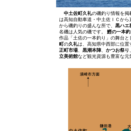
中土佐町久礼
の磯釣り情報を掲
は高知自動車道・中土佐ＩＣから
から磯釣りの盛んな所で、
黒ハエ
名磯は人気の磯です。
鰹の一本釣
作品「土佐の一本釣り」の舞台と
町
の
久礼
は、高知県中西部に位置
正町市場
、
黒潮本陣
、
かつお祭り
立美術館
など観光資源も豊富な元