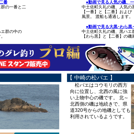
二番
●動画で見る人気の磯、一
エ群の一番と二
中土佐町久礼の磯、人気の
【一番】と【二番】および
風景。 渡船も通過します。
●動画で見る大黒･わら黒
ハエ群の中の
中土佐町久礼の磯、黒ハエ
す。
【わら黒】と【二番】の磯
【 中崎の松バエ 】
松バエはコウモリの西方
向に位置し、北西の風に強
い上物中心の磯です。 北～
北西側の磯は地続きで、県
道320号からの地磯としても
利用されているようです。