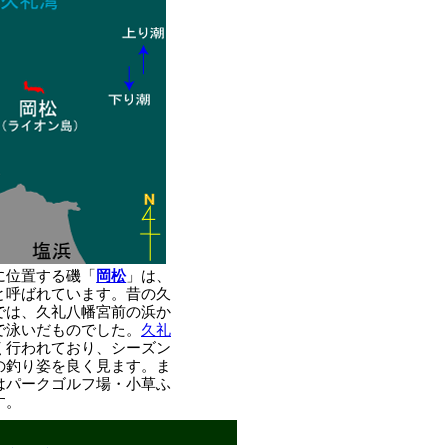
に位置する磯「
岡松
」は、
と呼ばれています。昔の久
では、久礼八幡宮前の浜か
で泳いだものでした。
久礼
く行われており、シーズン
の釣り姿を良く見ます。ま
はパークゴルフ場・小草ふ
す。