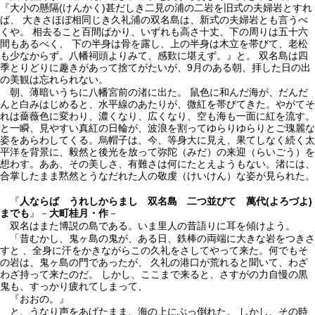
『大小の懸隔(けんかく)甚だしき二見の浦の二岩を旧式の夫婦岩とすれ
ば、 大きさほぼ相同じき久礼浦の双名島は、新式の夫婦岩とも言うべ
くや。 相去ること百間ばかり、いずれも高さ十丈、下の周りは五十六
間もあるべく、 下の半身は骨を露し、上の半身は木立を帯びて、老松
も少なからず。八幡祠頭よりみて、感歎に堪えず。』と。 双名島は四
季とりどりに趣きがあって捨てがたいが、9月のある朝、拝した日の出
の美観は忘れられない。
朝、薄暗いうちに八幡宮前の渚に出た。 鼠色に和んだ海が、だんだ
んと白みはじめると、水平線のあたりが、微紅を帯びてきた。やがてそ
れは薔薇色に変わり、濃くなり、広くなり、空も海も一面に紅を流す。
と一瞬、見やすい真紅の日輪が、波浪を割ってゆらりゆらりとご瑰麗な
姿をあらわしてくる。烏帽子は、今、等身大に見え、果てしなく続く太
平洋を背景に、毅然と後光を放って弥陀（みだ）の来迎（らいごう）を
想わす。ああ、その美しさ、有難さは何にたとえようもない。渚には、
合掌したまま黙然とうなだれた人の敬虔（けいけん）な姿が見られた。
『
人ならば うれしからまし 双名島 二つ並びて 萬代(よろづよ)
までも
』－
大町桂月・作
－
双名はまた博説の島である。いま里人の昔語りに耳を傾けよう。
「昔むかし、鬼ヶ島の鬼が、ある日、鉄棒の両端に大きな岩をつきさ
すと 、全身に汗をかきながらこの久礼をさしてやって来た。何でもそ
の岩は、鬼ヶ島の門であったが、 久礼の港口が荒れると聞いて、わざ
わざ持って来たのだ。 しかし、ここまで来ると、さすがの力自慢の黒
鬼も、すっかり疲れてしまって、
『おおの。』
と、うなり声をあげたまま、海の上にぶっ倒れた。 しかし、その時