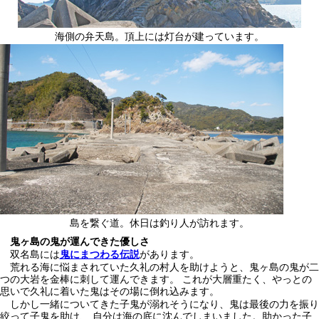
海側の弁天島。頂上には灯台が建っています。
島を繋ぐ道。休日は釣り人が訪れます。
鬼ヶ島の鬼が運んできた優しさ
双名島には
鬼にまつわる伝説
があります。
荒れる海に悩まされていた久礼の村人を助けようと、鬼ヶ島の鬼が二
つの大岩を金棒に刺して運んできます。 これが大層重たく、やっとの
思いで久礼に着いた鬼はその場に倒れ込みます。
しかし一緒についてきた子鬼が溺れそうになり、鬼は最後の力を振り
絞って子鬼を助け、 自分は海の底に沈んでしまいました。助かった子