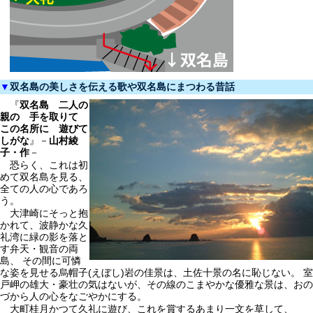
▼
双名島の美しさを伝える歌や双名島にまつわる昔話
『
双名島 二人の
親の 手を取りて
この名所に 遊びて
しがな
』－
山村綾
子・作
－
恐らく、これは初
めて双名島を見る、
全ての人の心であろ
う。
大津崎にそっと抱
かれて、波静かな久
礼湾に緑の影を落と
す弁天・観音の両
島、 その間に可憐
な姿を見せる烏帽子(えぼし)岩の佳景は、土佐十景の名に恥じない。 室
戸岬の雄大・豪壮の気はないが、その線のこまやかな優雅な景は、おの
づから人の心をなごやかにする。
大町桂月かつて久礼に遊び、これを賞するあまり一文を草して、