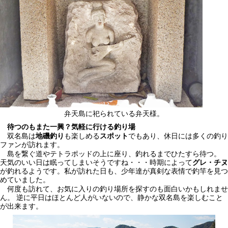
弁天島に祀られている弁天様。
待つのもまた一興？気軽に行ける釣り場
双名島は
地磯釣り
も楽しめる
スポット
でもあり、休日には多くの釣り
ファンが訪れます。
島を繋ぐ道やテトラポッドの上に座り、釣れるまでひたすら待つ。
天気のいい日は眠ってしまいそうですね・・・時期によって
グレ・チヌ
が釣れるようです。私が訪れた日も、少年達が真剣な表情で釣竿を見つ
めていました。
何度も訪れて、お気に入りの釣り場所を探すのも面白いかもしれませ
ん。 逆に平日はほとんど人がいないので、静かな双名島を楽しむこと
が出来ます。