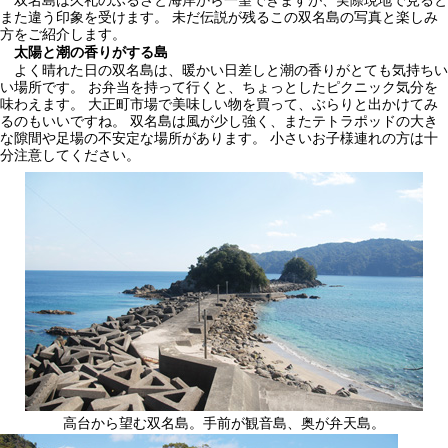
双名島は久礼のふるさと海岸から一望できますが、実際現地で見ると
また違う印象を受けます。 未だ伝説が残るこの双名島の写真と楽しみ
方をご紹介します。
太陽と潮の香りがする島
よく晴れた日の双名島は、暖かい日差しと潮の香りがとても気持ちい
い場所です。 お弁当を持って行くと、ちょっとしたピクニック気分を
味わえます。 大正町市場で美味しい物を買って、ぶらりと出かけてみ
るのもいいですね。 双名島は風が少し強く、またテトラポッドの大き
な隙間や足場の不安定な場所があります。 小さいお子様連れの方は十
分注意してください。
高台から望む双名島。手前が観音島、奥が弁天島。