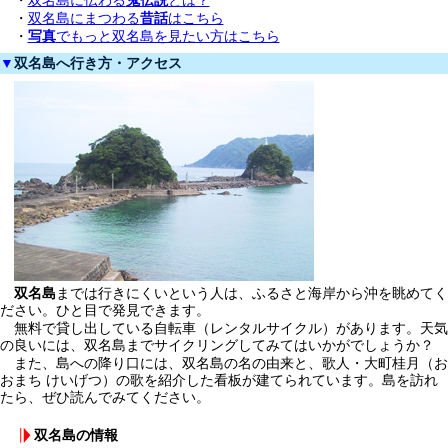
・
双名島に伝わる
鬼伝説
とは？
・
双名島にまつわる
昔話
はこちら
・
写真
でもっと双名島を見たい方はこちら
▼
双名島へ行き方・アクセス
双名島
までは行きにくいという人は、ふるさと海岸から沖を眺めてく
ださい。ひと目で発見できます。
無料で貸し出している自転車（レンタルサイクル）があります。天気
の良いには、双名島までサイクリングしてみてはいかがでしょうか？
また、島への降り口には、双名島の名の由来と、歌人・大町桂月（お
おまち けいげつ）の歌を紹介した看板が建てられています。島を訪れ
たら、ぜひ読んでみてください。
双名島の情報