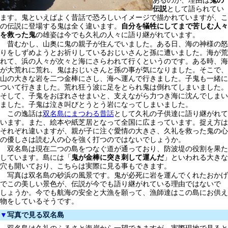
あるのか、理由は
鬼の
伝説
として語られてい
ます。鬼といえばよく昔話で恐ろしいイメージで描かれていますが、こ
の伝説に登場する鬼は全く違います。
自分を犠牲にしてまで苦しむ人々
を救った鬼
の雄姿は今でも久礼の人々に語り継がれています。
昔むかし、山奥に鬼の親子が住んでいました。ある日、海の神様の怒
りをしずめようとお祈りしているおじいさんと孫に遭いました。海が荒
れて、浜の人々が次々と海にさらわれて行くというのです。ある時、海
が大荒れに荒れ、鬼はおじいさんと孫の事が気になりました。そこで、
山の大きな岩を二つ金棒にさし、海へ運んで行きました。子鬼も一緒に
ついて行きました。荒れ狂う波に足をとられ鬼は倒れてしまいました。
そして、子鬼をおぼれさせまいと、支えながら力つき海に沈んでしまい
ました。子鬼は泣き叫びとうとう岩になってしまいました。
この逸話は
双名島にまつわる昔話
として久礼の子供達に語り継がれて
います。また、絵本や紙芝居となって全国に広まっています。捉え方は
それぞれ違いますが、親が子に注ぐ愛情の大きさ、久礼を救った鬼の心
の優しさは読む人の心を強く打つのではないでしょうか。
双名島は現在二つの島をつなぐ道が通っており、防波堤の役割を果た
しています。島には「
鬼が金棒に突き刺して運んだ
」といわれる大きな
穴も開いており、こちらは実際に見る事もできます。
写真は双名島の砂浜の風景です。鬼が必死に岩を運んでくれたおかげ
でこの美しい景色が、伝説が今でも語り継がれている理由ではないで
しょうか。今でも航海の安全と大漁を願って、漁師達はこの島にお供え
物をしているそうです。
▼
写真で見る双名島