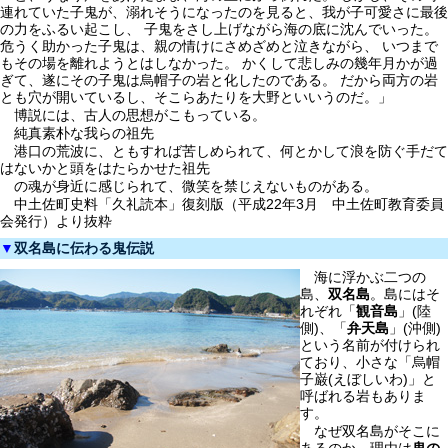
連れていた子鬼が、溺れそうになったのを見ると、我が子可愛さに最後
の力をふるい起こし、 子鬼をさし上げながら海の底に沈んでいった。
危うく助かった子鬼は、親の情けにさめざめと泣きながら、 いつまで
もその場を離れようとはしなかった。 かくして悲しみの幾年月かが過
ぎて、遂にその子鬼は烏帽子の岩と化したのである。 だから両方の岩
とも穴が開いているし、そこらあたりを大野といいうのだ。」
博説には、古人の思想がこもっている。
純真素朴な我らの祖先
港口の荒波に、ともすれば苦しめられて、何とかして浪を防ぐ手だて
はないかと頭をはたらかせた祖先
の魂が身近に感じられて、微笑を禁じえないものがある。
中土佐町史料「久礼読本」復刻版（平成22年3月 中土佐町教育委員
会発行）より抜粋
▼
双名島に伝わる鬼伝説
海に浮かぶ二つの
島、
双名島
。島にはそ
れぞれ「
観音島
」(陸
側)、「
弁天島
」(沖側)
という名前が付けられ
ており、小さな「烏帽
子巌(えぼしいわ)」と
呼ばれる岩もありま
す。
なぜ双名島がそこに