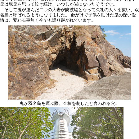
鬼は親鬼を思って泣き続け、いつしか岩になったそうです。
そして鬼が運んだ二つの大岩が防波堤となって久礼の人々を救い、双
名島と呼ばれるようになりました。 命がけで子供を助けた鬼の深い愛
情は、変わる事無く今でも語り継がれています。
鬼が双名島を運ぶ際、金棒を刺したと言われる穴。