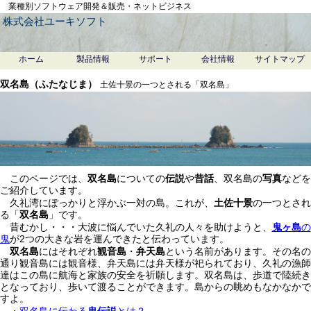
業種別ソフトウェア開発＆販売・ネットビジネス
株式会社ユーキソフト
ホーム
製品情報
サポート
会社情報
サイトマップ
双名島（ふたなじま）
土佐十景の一つとされる「双名島」
このページでは、
双名島
についての
伝説
や
昔話
、双名島の
写真
などを
ご紹介しています。
久礼湾にぽっかりと浮かぶ一対の島。これが、
土佐十景
の一つとされ
る「
双名島
」です。
昔むかし・・・大波に悩んでいた久礼の人々を助けようと、
鬼ヶ島
の
鬼
が2つの大きな岩を運んできたと伝わっています。
双名島
にはそれぞれ
観音島
・
弁天島
という名前があります。その名の
通り観音島には観音様、弁天島には弁天様が祀られており、久礼の漁師
達はこの島に航海と家族の安全を祈願します。双名島は、歩道で陸続き
となっており、歩いて渡ることができます。島からの眺めもなかなかで
すよ。